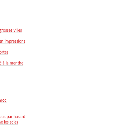
grosses villes
 en impressions
ortes
hé à la menthe
aroc
ous par hasard
e les scies