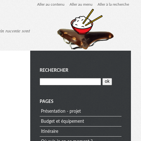
Aller au contenu
Aller au menu
Aller à la recherche
in raconte sont
M
RECHERCHER
e
PAGES
Présentation - projet
n
Budget et équipement
Itinéraire