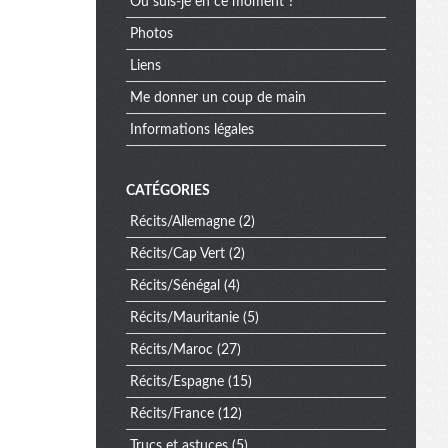
u
Où suis-je en ce moment ?
Photos
Liens
Me donner un coup de main
Informations légales
CATÉGORIES
Récits/Allemagne
(2)
Récits/Cap Vert
(2)
Récits/Sénégal
(4)
Récits/Mauritanie
(5)
Récits/Maroc
(27)
Récits/Espagne
(15)
Récits/France
(12)
Trucs et astuces
(5)