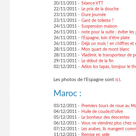
20/11/2011 -
Séance VTT
22/11/2011 -
Le prix de la douche
23/11/2011 -
Dure journée
23/11/2011 -
Gant de toilette ?
24/11/2011 -
Suspension maison
26/11/2011 -
note pour la suite : éviter les 
26/11/2011 -
l'Espagne, loin d'être plate
26/11/2011 -
Déjà un mois ! en chiffres et
28/11/2011 -
Mon quart de mont blanc
28/11/2011 -
Vladimir, le transporteur de p
29/11/2011 -
Le début de la fin
02/12/2011 -
Adios los tapas, bonjour le t
Les photos de l'Espagne sont
ici
.
Maroc :
03/12/2011 -
Premiers tours de roue au M
04/12/2011 -
Huile de coude/d'olive
05/12/2011 -
Le bonheur des descentes
06/12/2011 -
Vous ne viendrez plus chez n
07/12/2011 -
Les arabes, ils mangent comm
11/12/2011 -
Remise en selle