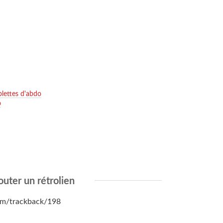
blettes d'abdo
o
outer un rétrolien
.com/trackback/198