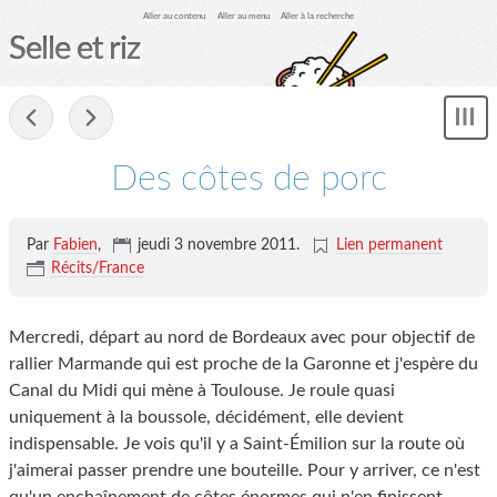
Aller au contenu
Aller au menu
Aller à la recherche
Selle et riz
-
Sh
me
Des côtes de porc
Par
Fabien
,
jeudi 3 novembre 2011.
Lien permanent
Récits/France
Mercredi, départ au nord de Bordeaux avec pour objectif de
rallier Marmande qui est proche de la Garonne et j'espère du
Canal du Midi qui mène à Toulouse. Je roule quasi
uniquement à la boussole, décidément, elle devient
indispensable. Je vois qu'il y a Saint-Émilion sur la route où
j'aimerai passer prendre une bouteille. Pour y arriver, ce n'est