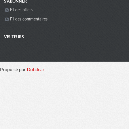
Menu
S'ABONNER
Fil des billets
extra
Fil des commentaires
VISITEURS
Propulsé par
Dotclear