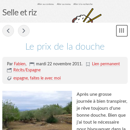
Aller au contenu
Aller au menu
Aller à la recherche
Selle et riz
-
Sh
me
Le prix de la douche
Par
Fabien
,
mardi 22 novembre 2011.
Lien permanent
Récits/Espagne
espagne
faites le avec moi
Après une grosse
journée à bien transpirer,
je rêve toujours d'une
bonne douche. Bien que
j'ai tout le nécessaire
pour bivouaquer dans la